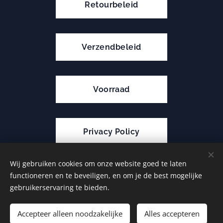
Retourbeleid
Verzendbeleid
Voorraad
Privacy Policy
Wij gebruiken cookies om onze website goed te laten
functioneren en te beveiligen, en om je de best mogelijke
Cookies
gebruikerservaring te bieden.
Toevoegen aan de winkelwagen
Accepteer alleen noodzakelijke
Alles accepteren