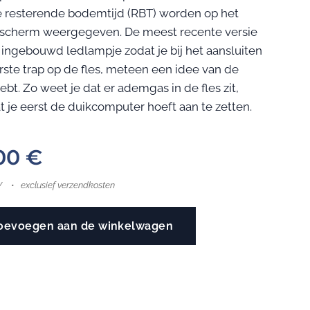
e resterende bodemtijd (RBT) worden op het
scherm weergegeven. De meest recente versie
 ingebouwd ledlampje zodat je bij het aansluiten
rste trap op de fles, meteen een idee van de
ebt. Zo weet je dat er ademgas in de fles zit,
t je eerst de duikcomputer hoeft aan te zetten.
00
€
W
exclusief verzendkosten
oevoegen aan de winkelwagen