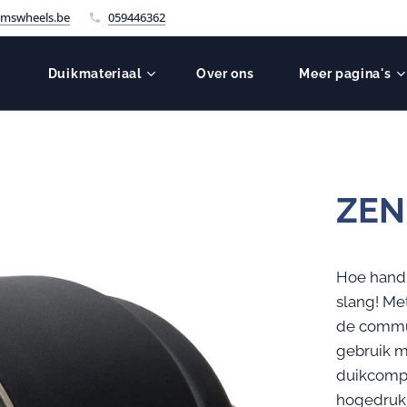
mswheels.be
059446362
Duikmateriaal
Over ons
Meer pagina's
ZEN
Hoe handi
slang! Me
de commun
gebruik 
duikcompu
hogedrukp