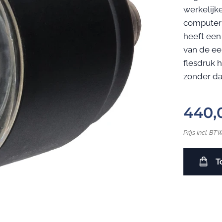
werkelijk
computer
heeft een
van de ee
flesdruk h
zonder da
440,
Prijs Incl. BT
T