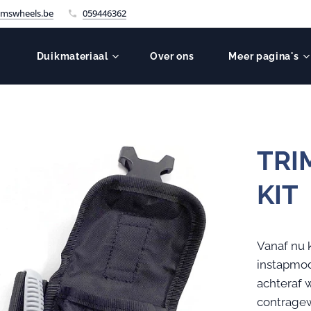
mswheels.be
059446362
Duikmateriaal
Over ons
Meer pagina's
TRI
KIT
Vanaf nu 
instapmod
achteraf 
contragew