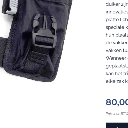
duiker zij
innovatie
platte li
speciale 
hun plaat
de vakken
vakken tu
Wanneer d
geplaatst,
kan het t
elke zak
80,0
Prijs Incl. BT