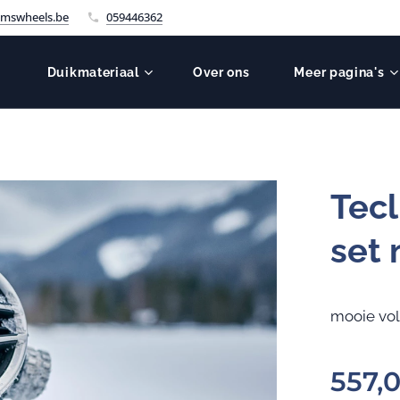
mswheels.be
059446362
Duikmateriaal
Over ons
Meer pagina's
Tecl
set
mooie vol
557,