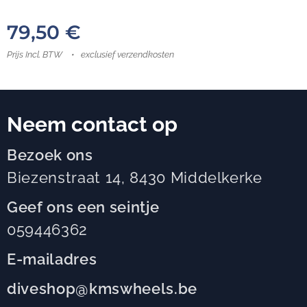
79,50
€
Prijs Incl. BTW
exclusief verzendkosten
Neem contact op
Bezoek ons
Biezenstraat 14, 8430 Middelkerke
Geef ons een seintje
059446362
E-mailadres
diveshop@kmswheels.be