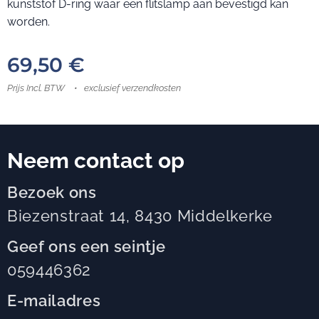
kunststof D-ring waar een flitslamp aan bevestigd kan
worden.
69,50
€
Prijs Incl. BTW
exclusief verzendkosten
Neem contact op
Bezoek ons
Biezenstraat 14, 8430 Middelkerke
Geef ons een seintje
059446362
E-mailadres