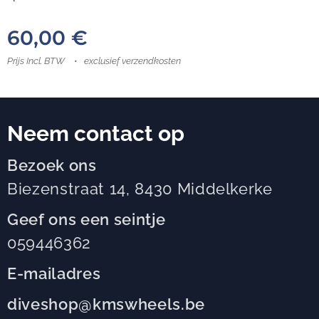
60,00
€
Prijs Incl. BTW
exclusief verzendkosten
Neem contact op
Bezoek ons
Biezenstraat 14, 8430 Middelkerke
Geef ons een seintje
059446362
E-mailadres
diveshop@kmswheels.be