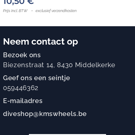
10,50
€
Prijs Incl. BTW
exclusief verzendkosten
Neem contact op
Bezoek ons
Biezenstraat 14, 8430 Middelkerke
Geef ons een seintje
059446362
E-mailadres
diveshop@kmswheels.be