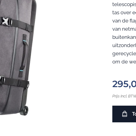
telescopi
tas over 
van de fl
van netmat
buitenkan
uitzonder
gerecycle
om de wer
295,
Prijs Incl. BT
T