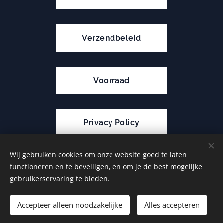
Verzendbeleid
Voorraad
Privacy Policy
Wij gebruiken cookies om onze website goed te laten
functioneren en te beveiligen, en om je de best mogelijke
Cookies
gebruikerservaring te bieden.
Toevoegen aan de winkelwagen
Accepteer alleen noodzakelijke
Alles accepteren