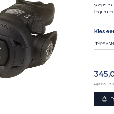
soepele a
tegen een
Kies ee
TYPE AAN
345,
Prijs Incl. BT
T