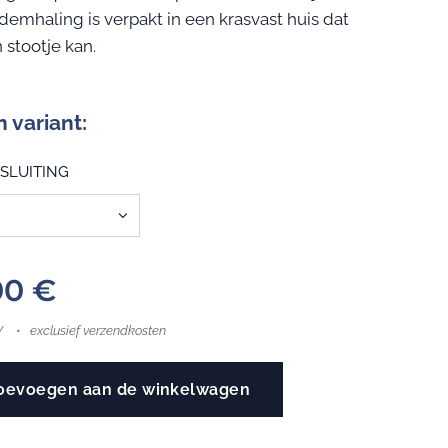
demhaling is verpakt in een krasvast huis dat
 stootje kan.
n variant:
SLUITING
00
€
W
exclusief verzendkosten
oevoegen aan de winkelwagen