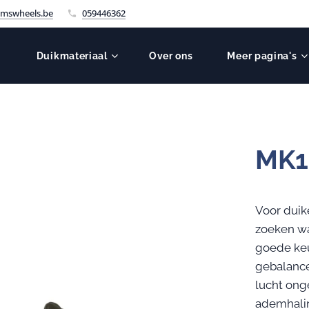
mswheels.be
059446362
Duikmateriaal
Over ons
Meer pagina's
MK1
Voor dui
zoeken wa
goede keu
gebalanc
lucht ong
ademhalin