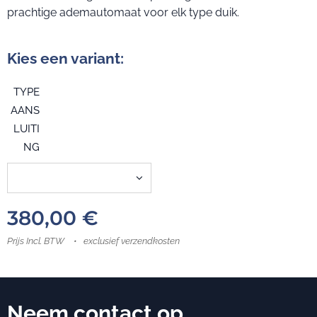
prachtige ademautomaat voor elk type duik.
Kies een variant:
TYPE
AANS
LUITI
NG
380,00
€
Prijs Incl. BTW
exclusief verzendkosten
Neem contact op