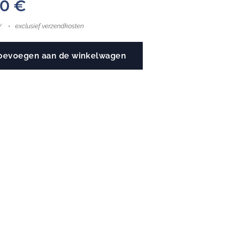
00
€
W
exclusief verzendkosten
oevoegen aan de winkelwagen