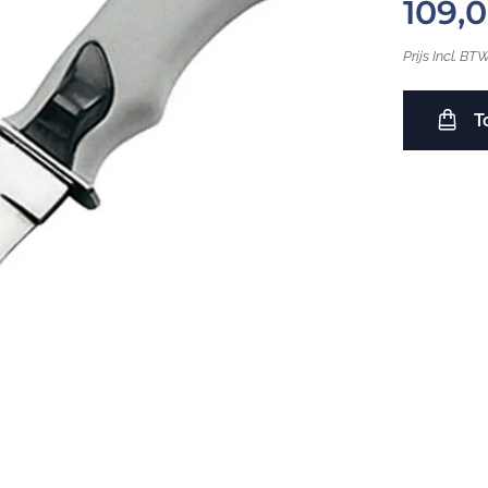
109,
Prijs Incl. BT
T