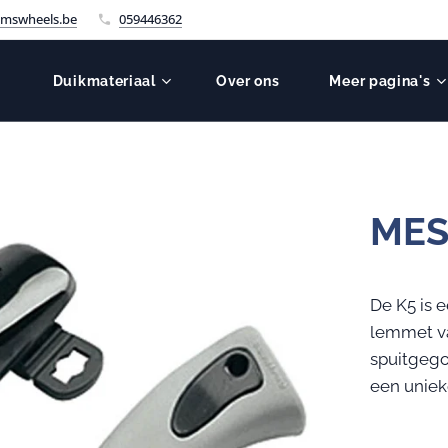
mswheels.be
059446362
Duikmateriaal
Over ons
Meer pagina's
MES
De K5 is 
lemmet va
spuitgego
een uniek