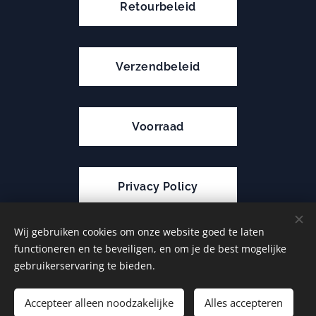
Retourbeleid
Verzendbeleid
Voorraad
Privacy Policy
Wij gebruiken cookies om onze website goed te laten
functioneren en te beveiligen, en om je de best mogelijke
Cookies
gebruikerservaring te bieden.
Toevoegen aan de winkelwagen
Accepteer alleen noodzakelijke
Alles accepteren