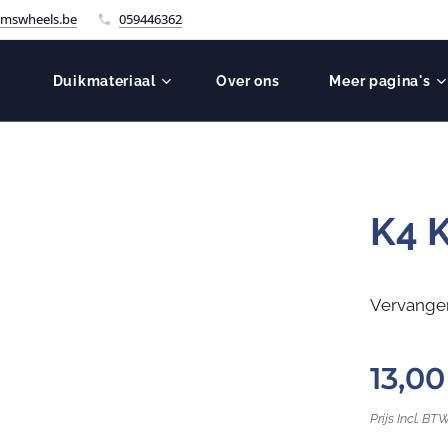
mswheels.be
059446362
Duikmateriaal
Over ons
Meer pagina's
K4 
Vervange
13,00
Prijs Incl. BT