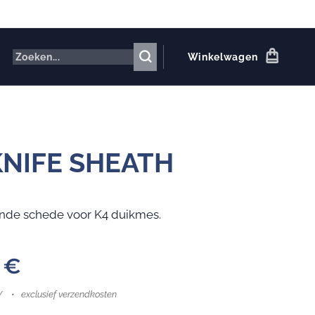
Winkelwagen
KNIFE SHEATH
nde schede voor K4 duikmes.
€
W
exclusief verzendkosten