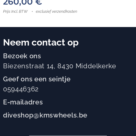
260,00
€
Prijs Incl. BTW
exclusief verzendkosten
Neem contact op
Bezoek ons
Biezenstraat 14, 8430 Middelkerke
Geef ons een seintje
059446362
E-mailadres
diveshop@kmswheels.be