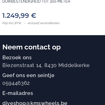
DUIKBESTENDIGHEID TOT 200 METER
1.249,99
€
Prijs Incl. BTW
exclusief verzendkosten
Neem contact op
Bezoek ons
Biezenstraat 14, 8430 Middelkerke
Geef ons een seintje
059446362
E-mailadres
diveshop@kmswheels.be