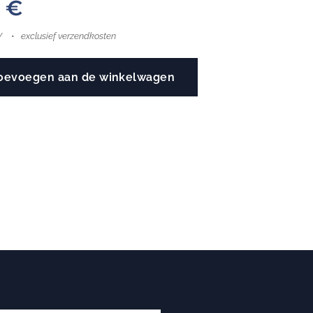
0
€
W
exclusief verzendkosten
oevoegen aan de winkelwagen