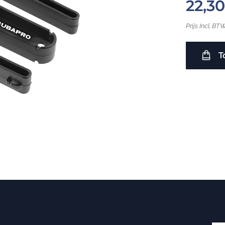
22,3
Prijs Incl. BT
T