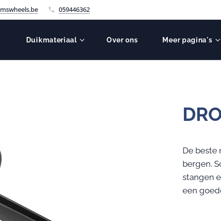
mswheels.be
059446362
Duikmateriaal
Over ons
Meer pagina's
DRO
De beste
bergen. S
stangen e
een goede