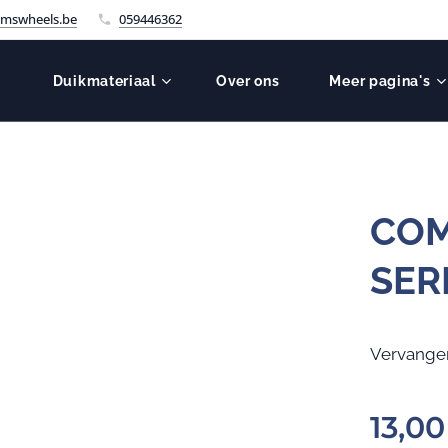
mswheels.be
059446362
Duikmateriaal
Over ons
Meer pagina's
COM
SER
Vervangen
13,00