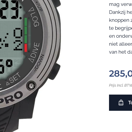
mag verwa
Dankzij h
knoppen z
te begrij
en onderw
niet alle
van het da
285,
Prijs Incl. BT
T