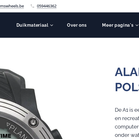
mswheels.be
059446362
Duikmateriaal
Over ons
Meer pagina's
ALA
PO
De A1 is 
en recrea
computer 
onder wate